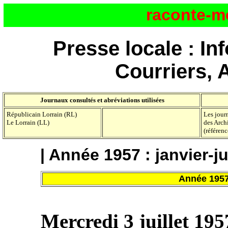
raconte-m
Presse locale : In
Courriers, 
Journaux consultés et abréviations utilisées
Républicain Lorrain (RL)
Les jour
Le Lorrain (LL)
des Arch
(référenc
|
Année 1957 : janvier-ju
Année 1957 
Mercredi 3 juillet 195