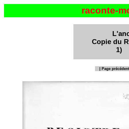
raconte-m
L'an
Copie du R
1) 
|
Page précéden