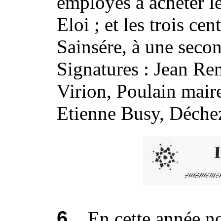
employés à acheter le
Eloi ; et les trois ce
Sainsére, à une seco
Signatures : Jean Re
Virion, Poulain mair
Etienne Busy, Déchez
6.
En cette année no