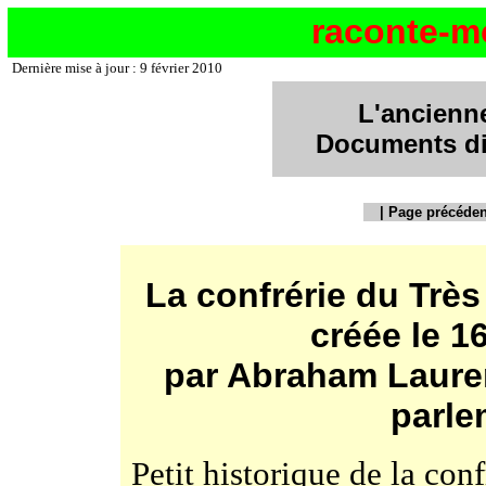
raconte-m
Dernière mise à jour : 9 février 2010
L'ancienn
Documents div
|
Page précéden
La confrérie du Trè
créée le 1
par Abraham Laure
parle
Petit historique de la con