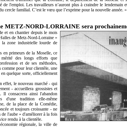
té de l'emploi. Les travailleurs n’auront plus à craindre le lendemain et
 du cercle familial. C’est le vœu que l’exprime pour la nouvelle année. »
s de METZ-NORD-LORRAINE sera prochainem
e et en chantier depuis le mois
s Halles de Metz-Nord-Lorraine »
la zone industrielle lourde de
es en primeurs de la Moselle, ce
 mérité des longs efforts que
profession et de ses méthodes,
s comme pour leur clientèle, une
, en quelque sorte, officiellement
n effet, le nouveau marché - qui
ment - accueillera grossistes et
 Il consacrera ainsi l'abandon
ées d'une tradition elle-même
sine, de la place de la Comédie,
ncée et toujours croissante - ne
de l'aube » d'améliorer à la fois
vice rendu à la clientèle.
conomie régionale, la ville de