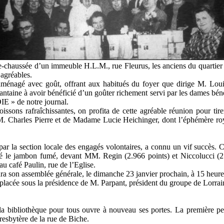
de-chaussée d’un immeuble H.L.M., rue Fleurus, les anciens du quartier
 agréables.
aménagé avec goût, offrant aux habitués du foyer que dirige M. Louis
arantaine à avoir bénéficié d’un goûter richement servi par les dames bén
IE » de notre journal.
 boissons rafraîchissantes, on profita de cette agréable réunion pour tir
 M. Charles Pierre et de Madame Lucie Heichinger, dont l’éphémère roy
par la section locale des engagés volontaires, a connu un vif succès.
té le jambon fumé, devant MM. Regin (2.966 points) et Niccolucci (2
u café Paulin, rue de l’Eglise.
ra son assemblée générale, le dimanche 23 janvier prochain, à 15 heure
lacée sous la présidence de M. Parpant, président du groupe de Lorrai
, la bibliothèque pour tous ouvre à nouveau ses portes. La première p
resbytère de la rue de Biche.