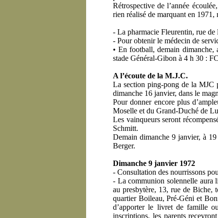
Rétrospective de l’année écoulée
rien réalisé de marquant en 1971,
- La pharmacie Fleurentin, rue de
- Pour obtenir le médecin de servi
• En football, demain dimanche, 
stade Général-Gibon à 4 h 30 : F
A l’écoute de la M.J.C.
La section ping-pong de la MJC p
dimanche 16 janvier, dans le magnif
Pour donner encore plus d’ampleu
Moselle et du Grand-Duché de Luxe
Les vainqueurs seront récompensés
Schmitt.
Demain dimanche 9 janvier, à 19 h
Berger.
Dimanche 9 janvier 1972
- Consultation des nourrissons pou
- La communion solennelle aura lie
au presbytère, 13, rue de Biche, 
quartier Boileau, Pré-Géni et Bonn
d’apporter le livret de famille 
inscriptions, les parents recevro