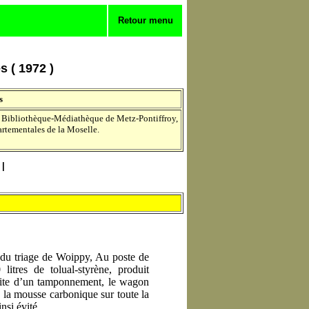
Retour menu
s ( 1972 )
s
la Bibliothèque-Médiathèque de Metz-Pontiffroy,
rtementales de la Moselle.
|
 du triage de Woippy, Au poste de
itres de tolual-styrène, produit
suite d’un tamponnement, le wagon
e la mousse carbonique sur toute la
nsi évité.