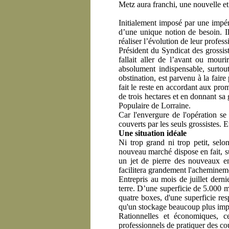
Metz aura franchi, une nouvelle et
Initialement imposé par une impér
d’une unique notion de besoin. Il
réaliser l’évolution de leur profess
Président du Syndicat des grossis
fallait aller de l’avant ou mouri
absolument indispensable, surto
obstination, est parvenu à la fair
fait le reste en accordant aux pro
de trois hectares et en donnant sa
Populaire de Lorraine.
Car l'envergure de l'opération se
couverts par les seuls grossistes.
Une situation idéale
Ni trop grand ni trop petit, sel
nouveau marché dispose en fait, sur
un jet de pierre des nouveaux ent
facilitera grandement l'acheminemen
Entrepris au mois de juillet dern
terre. D’une superficie de 5.000 m
quatre boxes, d'une superficie resp
qu'un stockage beaucoup plus im
Rationnelles et économiques, ce
professionnels de pratiquer des co