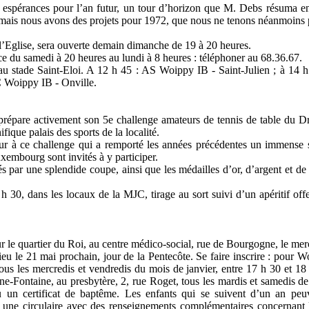
, espérances pour l’an futur, un tour d’horizon que M. Debs résuma 
 mais nous avons des projets pour 1972, que nous ne tenons néanmoins p
 l’Eglise, sera ouverte demain dimanche de 19 à 20 heures.
ce du samedi à 20 heures au lundi à 8 heures : téléphoner au 68.36.67.
au stade Saint-Eloi. A 12 h 45 : AS Woippy IB - Saint-Julien ; à 14
C Woippy IB - Onville.
répare activement son 5e challenge amateurs de tennis de table du Dr 
ique palais des sports de la localité.
r à ce challenge qui a remporté les années précédentes un immense s
mbourg sont invités à y participer.
 par une splendide coupe, ainsi que les médailles d’or, d’argent et de 
 30, dans les locaux de la MJC, tirage au sort suivi d’un apéritif offe
r le quartier du Roi, au centre médico-social, rue de Bourgogne, le mer
u le 21 mai prochain, jour de la Pentecôte. Se faire inscrire : pour W
tous les mercredis et vendredis du mois de janvier, entre 17 h 30 et 18
e-Fontaine, au presbytère, 2, rue Roget, tous les mardis et samedis de
ou un certificat de baptême. Les enfants qui se suivent d’un an peu
nt une circulaire avec des renseignements complémentaires concernant 