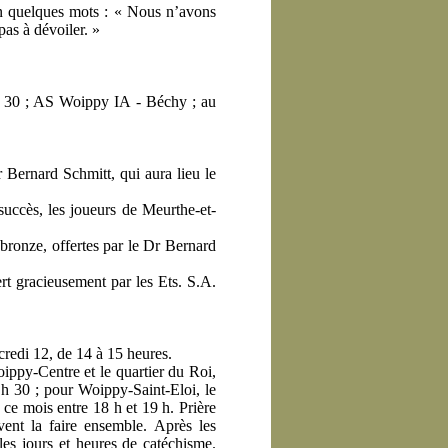
en quelques mots : « Nous n’avons
as à dévoiler. »
 h 30 ; AS Woippy IA - Béchy ; au
Bernard Schmitt, qui aura lieu le
uccès, les joueurs de Meurthe-et-
bronze, offertes par le Dr Bernard
rt gracieusement par les Ets. S.A.
credi 12, de 14 à 15 heures.
oippy-Centre et le quartier du Roi,
 h 30 ; pour Woippy-Saint-Eloi, le
 ce mois entre 18 h et 19 h. Prière
vent la faire ensemble. Après les
les jours et heures de catéchisme.