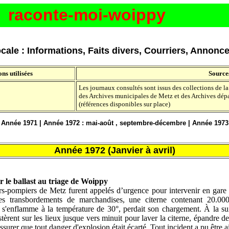
raconte-moi-woippy
cale : Informations, Faits divers, Courriers, Annonce
ns utilisées
Source
Les journaux consultés sont issus des collections de 
des Archives municipales de Metz et des Archives dépa
(références disponibles sur place)
|
Année 1971
| Année 1972 :
mai-août
,
septembre-décembre
|
Année 1973
Année 1972 (Janvier à avril)
ur le ballast au triage de Woippy
urs-pompiers de Metz furent appelés d’urgence pour intervenir en gare
es transbordements de marchandises, une citerne contenant 20.000 l
 s'enflamme à la température de 30°, perdait son chargement. À la 
stèrent sur les lieux jusque vers minuit pour laver la citerne, épandre d
assurer que tout danger d'explosion était écarté. Tout incident a pu être ai