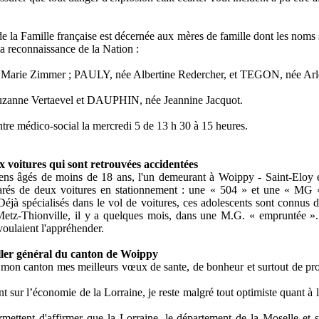
e de la Famille française est décernée aux mères de famille dont les nom
la reconnaissance de la Nation :
rie Zimmer ; PAULY, née Albertine Redercher, et TEGON, née Arle
anne Vertaevel et DAUPHIN, née Jeannine Jacquot.
tre médico-social la mercredi 5 de 13 h 30 à 15 heures.
x voitures qui sont retrouvées accidentées
 gens âgés de moins de 18 ans, l'un demeurant à Woippy - Saint-Eloy e
arés de deux voitures en stationnement : une « 504 » et une « MG
Déjà spécialisés dans le vol de voitures, ces adolescents sont connus d
 Metz-Thionville, il y a quelques mois, dans une M.G. « empruntée ». Il
voulaient l'appréhender.
ler général du canton de Woippy
e mon canton mes meilleurs vœux de sante, de bonheur et surtout de pro
 sur l’économie de la Lorraine, je reste malgré tout optimiste quant à l
ettent d'affirmer que la Lorraine, le département de la Moselle et s