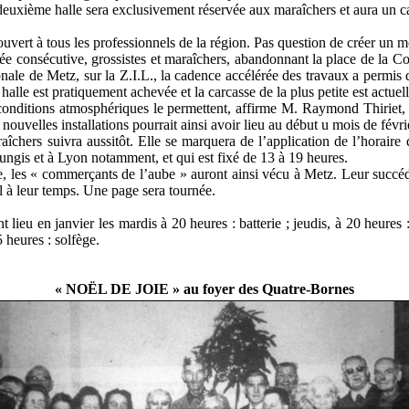
euxième halle sera exclusivement réservée aux maraîchers et aura un ca
 ouvert à tous les professionnels de la région. Pas question de créer un 
 consécutive, grossistes et maraîchers, abandonnant la place de la Com
ionale de Metz, sur la Z.I.L., la cadence accélérée des travaux a permis 
 halle est pratiquement achevée et la carcasse de la plus petite est actuel
s conditions atmosphériques le permettent, affirme M. Raymond Thiriet, 
 nouvelles installations pourrait ainsi avoir lieu au début u mois de févr
araîchers suivra aussitôt. Elle se marquera de l’application de l’horaire
ngis et à Lyon notamment, et qui est fixé de 13 à 19 heures.
e, les « commerçants de l’aube » auront ainsi vécu à Metz. Leur succé
l à leur temps. Une page sera tournée.
 lieu en janvier les mardis à 20 heures : batterie ; jeudis, à 20 heures 
 heures : solfège.
« NOËL DE JOIE » au foyer des Quatre-Bornes