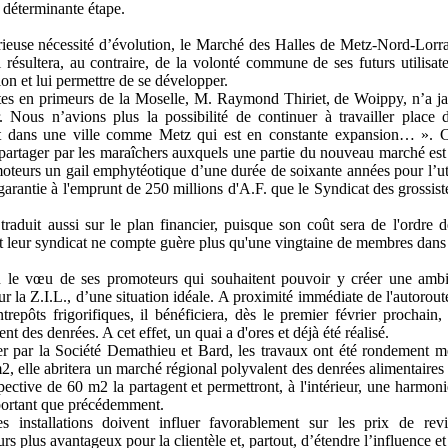
 déterminante étape.
ieuse nécessité d’évolution, le Marché des Halles de Metz-Nord-Lorrai
 résultera, au contraire, de la volonté commune de ses futurs utilisat
ion et lui permettre de se développer.
tes en primeurs de la Moselle, M. Raymond Thiriet, de Woippy, n’a jam
r. Nous n’avions plus la possibilité de continuer à travailler place
ut dans une ville comme Metz qui est en constante expansion… ». C
e partager par les maraîchers auxquels une partie du nouveau marché est 
moteurs un gail emphytéotique d’une durée de soixante années pour l’utili
 garantie à l'emprunt de 250 millions d'A.F. que le Syndicat des grossis
 traduit aussi sur le plan financier, puisque son coût sera de l'ordre 
 Et leur syndicat ne compte guère plus qu'une vingtaine de membres dans 
on le vœu de ses promoteurs qui souhaitent pouvoir y créer une amb
 la Z.I.L., d’une situation idéale. A proximité immédiate de l'autoroute
repôts frigorifiques, il bénéficiera, dès le premier février prochain, 
t des denrées. A cet effet, un quai a d'ores et déjà été réalisé.
ier par la Société Demathieu et Bard, les travaux ont été rondement me
2, elle abritera un marché régional polyvalent des denrées alimentaires e
ective de 60 m2 la partagent et permettront, à l'intérieur, une harmonie
portant que précédemment.
s installations doivent influer favorablement sur les prix de revi
urs plus avantageux pour la clientèle et, partout, d’étendre l’influence 