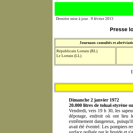
Dernière mise à jour : 9 février 2015
Presse lo
Journaux consultés et abréviatio
Républicain Lorrain (RL)
Le Lorrain (LL)
Dimanche 2 janvier 1972
20.000 litres de tolual-styrène s
Vendredi, vers 19 h 30, les sape
dépotage, endroit où ont lieu l
extrêmement dangereux, puisqu'il
avait été éventré. Les pompiers re
surface polluée par le liquide et s'