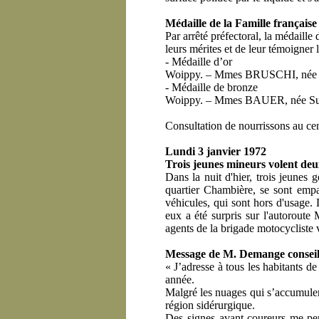
Médaille de la Famille française
Par arrêté préfectoral, la médaill
leurs mérites et de leur témoigner 
- Médaille d’or
Woippy. – Mmes BRUSCHI, née Ma
- Médaille de bronze
Woippy. – Mmes BAUER, née Suz
Consultation de nourrissons au cen
Lundi 3 janvier 1972
Trois jeunes mineurs volent deu
Dans la nuit d'hier, trois jeunes
quartier Chambière, se sont emp
véhicules, qui sont hors d'usage. 
eux a été surpris sur l'autoroute
agents de la brigade motocycliste 
Message de M. Demange conseil
« J’adresse à tous les habitants d
année.
Malgré les nuages qui s’accumulent
région sidérurgique.
Des signes avant-coureurs me perm