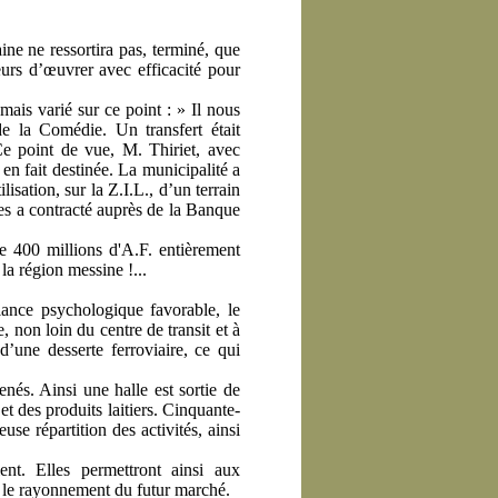
ne ne ressortira pas, terminé, que
eurs d’œuvrer avec efficacité pour
ais varié sur ce point : » Il nous
 de la Comédie. Un transfert était
e point de vue, M. Thiriet, avec
en fait destinée. La municipalité a
sation, sur la Z.I.L., d’un terrain
tes a contracté auprès de la Banque
de 400 millions d'A.F. entièrement
la région messine !...
iance psychologique favorable, le
, non loin du centre de transit et à
d’une desserte ferroviaire, ce qui
nés. Ainsi une halle est sortie de
t des produits laitiers. Cinquante-
use répartition des activités, ainsi
ent. Elles permettront ainsi aux
et le rayonnement du futur marché.