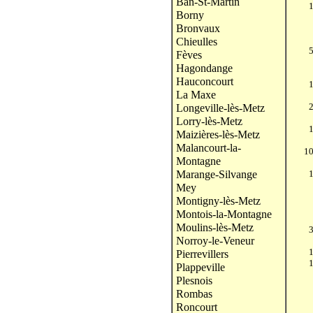
Ban-St-Martin
Borny
Bronvaux
Chieulles
Fèves
Hagondange
Hauconcourt
La Maxe
Longeville-lès-Metz
Lorry-lès-Metz
Maizières-lès-Metz
Malancourt-la-
1
Montagne
Marange-Silvange
Mey
Montigny-lès-Metz
Montois-la-Montagne
Moulins-lès-Metz
Norroy-le-Veneur
Pierrevillers
Plappeville
Plesnois
Rombas
Roncourt