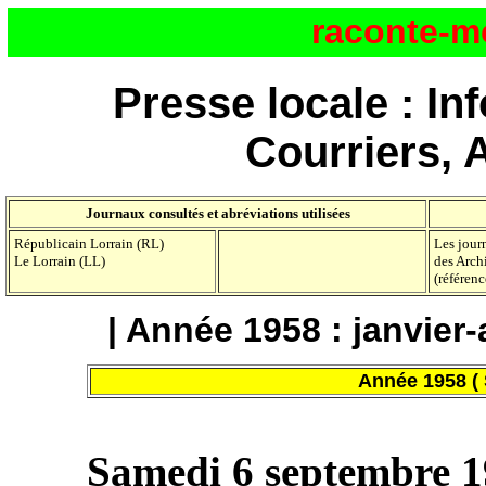
raconte-m
Presse locale : In
Courriers, 
Journaux consultés et abréviations utilisées
Républicain Lorrain (RL)
Les jour
Le Lorrain (LL)
des Arch
(référenc
| Année 1958 :
janvier-
Année 1958 (
Samedi 6 septembre 