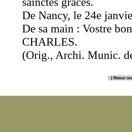
sainctes grâces.
De Nancy, le 24e janvie
De sa main : Vostre bo
CHARLES.
(Orig., Archi. Munic. de
|
Retour me