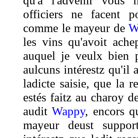
qu'à l'advenir vous 
officiers ne facent po
comme le mayeur de
W
les vins qu'avoit ach
auquel je veulx bien 
aulcuns intérestz qu'il
ladicte saisie, que la 
estés faitz au charoy d
audit
Wappy
, encors q
mayeur deust suppor